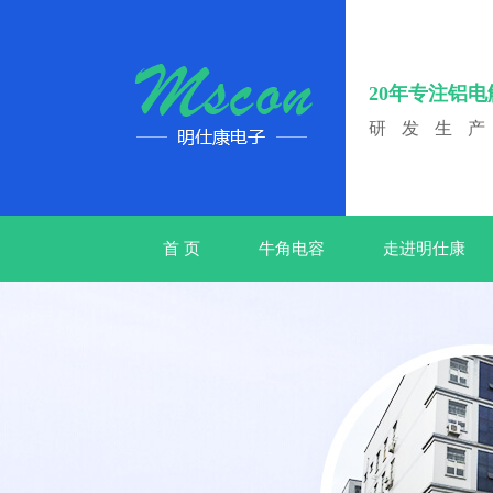
20年专注铝
研发生
首 页
牛角电容
走进明仕康