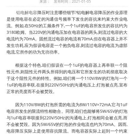
来源： 发布时间：2021-01-05
铝电解电容
降压时注意哪些细节?铝电解电容降压的作业原理
是使用电容在必定的沟通信号频率下发生的容抗来约束大作业电
流。例如,在50Hz的工频条件下,一个1uF的电容所发生的容抗约为
3180欧姆。当220V的沟通电压加在电容器的两头,则流过电容的大
电流约为70mA。固然流过电容的电流有70mA,但在电容器上并不
发生功耗,应为假设电容是一个抱负电容,则流过电容的电流为虚部
电流,它所作的功为无功功率。
根据这个特色,咱们假设在一个1uF的电容器上再串联一个阻
性元件,则阻性元件两头所得到的电压和它所发生的功耗彻底取决
于这个阻性元件的特性。例如,咱们将一个110V/8W的灯泡与一个
1uF的电容串联,在接到220V/50Hz的沟通电压上,灯泡被点亮,宣布
正常的亮度而不会被焚毁。
因为110V/8W的灯泡所需的电流为8W/110V=72mA,它与1uF
电容所发生的限流特性相吻合。同理,咱们也能够将5W/65V的灯泡
与1uF电容串联接到220V/50Hz的沟通电上,灯泡相同会被点亮,而
不会被焚毁。因为5W/65V的灯泡的作业电流也约为70mA。因而,
电容降压实际上是使用容抗限流。而电容器实际上起到一个约束